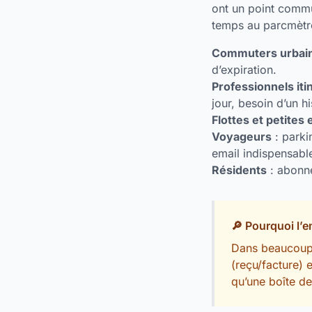
ont un point commun
temps au parcmètr
Commuters urbai
d’expiration.
Professionnels iti
jour, besoin d’un hi
Flottes et petites
Voyageurs
: parki
email indispensabl
Résidents
: abonne
🔎 Pourquoi l’e
Dans beaucoup d
(reçu/facture) e
qu’une boîte de