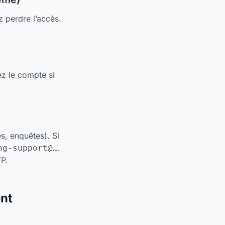
z perdre l’accès.
ez le compte si
s, enquêtes). Si
.
ng-support@…
TP.
ent