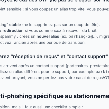
nt sensible : si vous coupez un alias trop vite, vous pouve
rking”
stable
(ne le supprimez pas sur un coup de tête).
la
redirection
si vous commencez à recevoir du bruit.
t spammy : créez un
nouvel alias
(ex.
), migr
parking-2@…
ctivez l’ancien après une période de transition.
rez “réception de reçus” et “contact support”
arrivent après un contact support (partenaires, prestataire
lisez un alias différent pour le support, par exemple
parki
 devient bruyant, vous ne perdez pas votre canal de reçus/O
nti-phishing spécifique au stationnem
osition, mais il faut aussi une checklist simple :