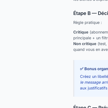
Étape B — Décid
Règle pratique :
Critique
(abonnemen
principale + un fil
Non critique
(test,
quand vous en ave
✅ Bonus organ
Créez un libell
le message arri
aux justificatif
Étape C — Prév