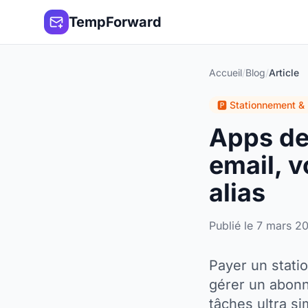
TempForward
Accueil
/
Blog
/
Article
🅿️ Stationnement &
Apps de
email, v
alias
Publié le 7 mars 20
Payer un stati
gérer un abonn
tâches ultra si