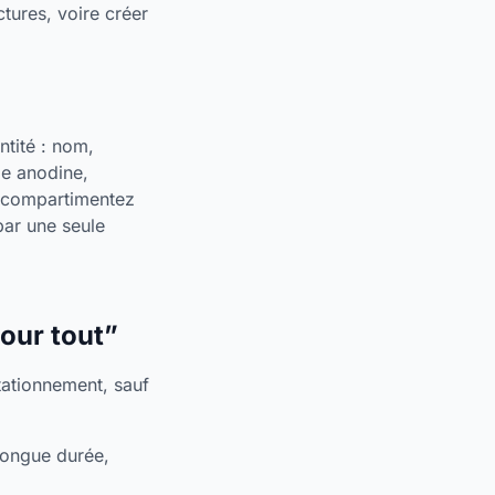
tures, voire créer
ntité : nom,
le anodine,
us compartimentez
par une seule
pour tout”
ationnement, sauf
longue durée,