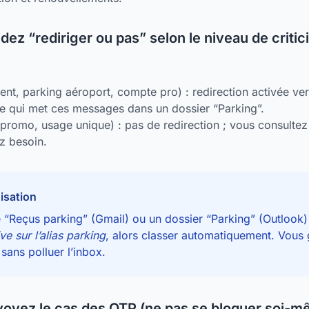
ez “rediriger ou pas” selon le niveau de critic
t, parking aéroport, compte pro) : redirection activée ver
tre qui met ces messages dans un dossier “Parking”.
 promo, usage unique) : pas de redirection ; vous consultez
z besoin.
isation
é “Reçus parking” (Gmail) ou un dossier “Parking” (Outlook)
ve sur l’alias parking
, alors classer automatiquement. Vous 
s sans polluer l’inbox.
oyez le cas des OTP (ne pas se bloquer soi-m