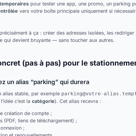
/temporaires
pour tester une app, une promo, un parking p
ontrôlée
vers votre boîte principale uniquement si nécessair
écisément à ça : créer des adresses isolées, les rediriger 
 qui devient bruyante — sans toucher aux autres.
ncret (pas à pas) pour le stationneme
z un alias “parking” qui durera
alias stable, par exemple
parking@votre-alias.temp
l’idée c’est la
catégorie
). Cet alias recevra :
de création de compte ;
es (PDF, liens de téléchargement) ;
connexion ;
ation et renouvellements.