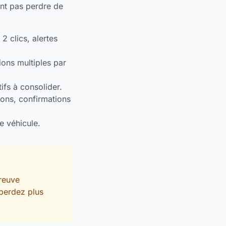
ent pas perdre de
2 clics, alertes
ions multiples par
tifs à consolider.
ions, confirmations
 véhicule.
preuve
 perdez plus