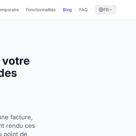
emporaire
Fonctionnalités
Blog
FAQ
FR
 votre
 des
ne facture,
nt rendu ces
u point de