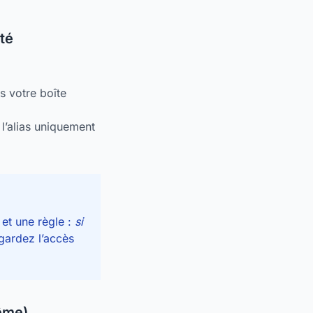
ité
s votre boîte
 l’alias uniquement
 et une règle :
si
gardez l’accès
ême)