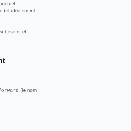
onctuel.
e (et idéalement
si besoin, et
nt
(le nom
forward