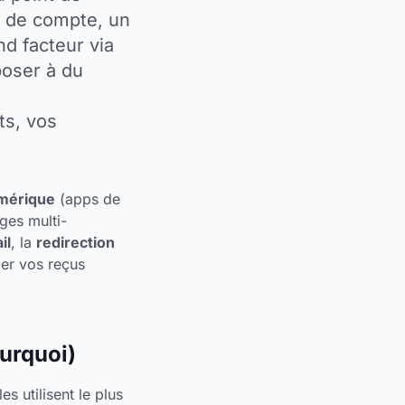
nt de compte, un
nd facteur via
poser à du
ts, vos
umérique
(apps de
ges multi-
il
, la
redirection
er vos reçus
ourquoi)
s utilisent le plus