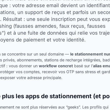
que : votre adresse email devient un identifia
cations, un support de reçus et parfois un seco
 Résultat : une seule inscription peut vous ex
shing (fausses amendes, faux reçus, fausses
s”) et à une fuite de données qui relie vos traje
oyens de paiement et votre identité.
on se concentre sur un seul domaine —
le stationnement n
s privés, abonnements, stations de recharge intégrées, bad
ctif : vous donner un
workflow concret
basé sur l’
alias ema
rotéger vos comptes, recevoir vos OTP sans stress et gard
exposer votre adresse principale.
le plus les apps de stationnement (et p
nement ne sont plus réservées aux “geeks”. Les profils qui le