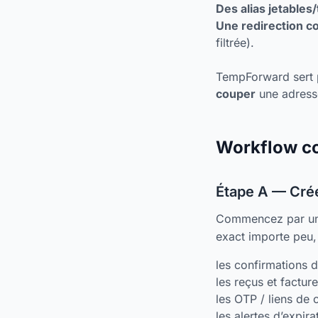
Des alias jetables
Une redirection c
filtrée).
TempForward sert pr
couper
une adresse
Workflow co
Étape A — Crée
Commencez par un 
exact importe peu, 
les confirmations 
les reçus et factur
les OTP / liens de 
les alertes d’expir