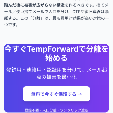
踏んだ後に被害が広がらない構造
を作るべきです。捨てメ
ール／使い捨てメールで入口を分け、OTPや復旧導線は隔
離する。この「分離」は、最も費用対効果が高い対策の一
つです。
今すぐTempForwardで分離を
始める
登録用・連絡用・認証用を分けて、メール起
点の被害を最小化
無料で今すぐ保護する →
登録不要 · 入口分離 · ワンクリック遮断