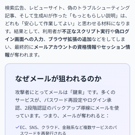
検索広告、レビューサイト、偽のトラブルシューティング
記事、そして生成AIが作った「もっともらしい説明」は、
どれも「安心して作業してよい」と思わせる材料になりま
す。結果として、利用者が
不正なスクリプト実行
や
偽ログ
イン画面への入力
、
ブラウザ拡張の追加
などをしてしま
い、最終的に
メールアカウントの資格情報
や
セッション情
報
が奪われます。
なぜメールが狙われるのか
攻撃者にとってメールは「鍵束」です。多くの
サービスが、パスワード再設定やログイン承
認、2段階認証のバックアップ導線にメールを使
っています。つまり、メールが奪われると：
EC、SNS、クラウド、金融系など複数サービスのパ
スワードを再発行される