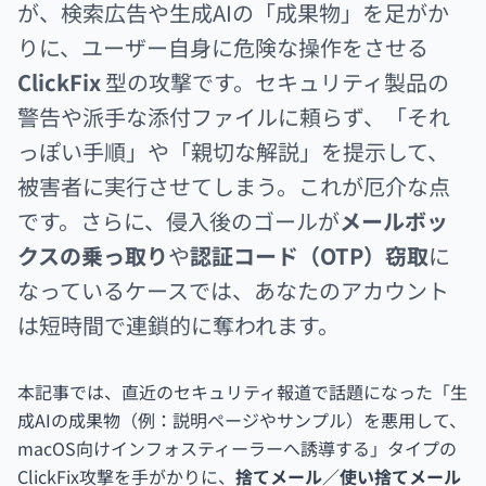
が、検索広告や生成AIの「成果物」を足がか
りに、ユーザー自身に危険な操作をさせる
ClickFix
型の攻撃です。セキュリティ製品の
警告や派手な添付ファイルに頼らず、「それ
っぽい手順」や「親切な解説」を提示して、
被害者に実行させてしまう。これが厄介な点
です。さらに、侵入後のゴールが
メールボッ
クスの乗っ取り
や
認証コード（OTP）窃取
に
なっているケースでは、あなたのアカウント
は短時間で連鎖的に奪われます。
本記事では、直近のセキュリティ報道で話題になった「生
成AIの成果物（例：説明ページやサンプル）を悪用して、
macOS向けインフォスティーラーへ誘導する」タイプの
ClickFix攻撃を手がかりに、
捨てメール／使い捨てメール