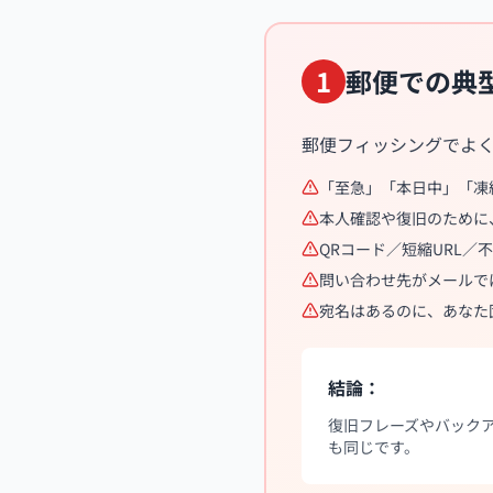
1
郵便での典
郵便フィッシングでよ
「至急」「本日中」「凍
本人確認や復旧のために
QRコード／短縮URL／
問い合わせ先がメールで
宛名はあるのに、あなた
結論：
復旧フレーズやバック
も同じです。