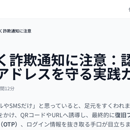
く詐欺通知に注意
く詐欺通知に注意：
アドレスを守る実践
時間12分
ルやSMSだけ」と思っていると、足元をすくわれ
かけ、QRコードやURLへ誘導し、最終的に
復旧
OTP）
、ログイン情報を抜き取る手口が目立ち