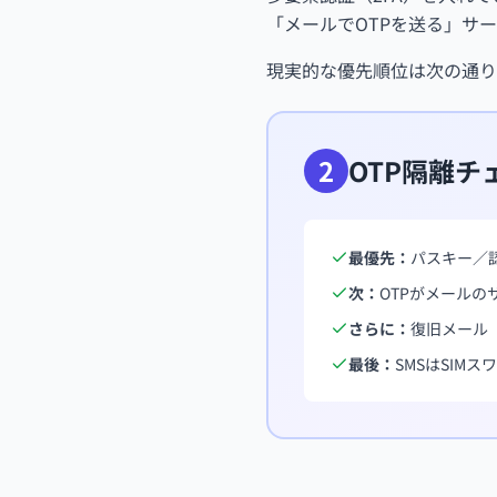
「メールでOTPを送る」サ
現実的な優先順位は次の通り
2
OTP隔離チ
最優先：
パスキー／
次：
OTPがメールの
さらに：
復旧メール
最後：
SMSはSIM