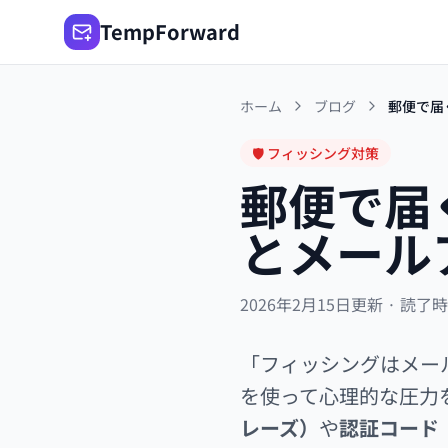
TempForward
ホーム
ブログ
郵便で届
🛡️ フィッシング対策
郵便で届
とメール
2026年2月15日更新 · 読了
「フィッシングはメー
を使って心理的な圧力を
レーズ）
や
認証コード（