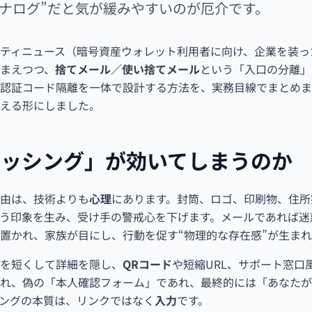
アナログ”だと気が緩みやすいのが厄介です。
ティニュース（暗号資産ウォレット利用者に向け、企業を装っ
まえつつ、
捨てメール／使い捨てメール
という「入口の分離」
認証コード隔離を一体で設計する方法を、実務目線でまとめま
える形にしました。
ィッシング」が効いてしまうのか
由は、技術よりも
心理
にあります。封筒、ロゴ、印刷物、住所
う印象を生み、受け手の警戒心を下げます。メールであれば迷
置かれ、家族が目にし、行動を促す“物理的な存在感”が生まれ
を短くして詳細を隠し、
QRコード
や短縮URL、サポート窓口
れ、偽の「本人確認フォーム」であれ、最終的には「あなたが
ングの本質は、リンクではなく
入力
です。