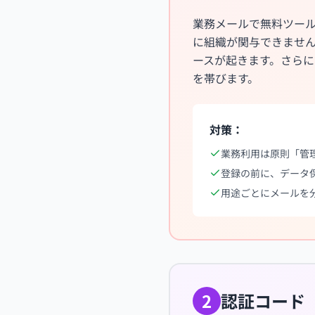
業務メールで無料ツー
に組織が関与できませ
ースが起きます。さら
を帯びます。
対策：
業務利用は原則「管
登録の前に、データ
用途ごとにメールを
2
認証コード