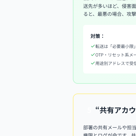
送先が多いほど、侵害
ると、最悪の場合、攻
対策：
転送は「必要最小限
OTP・リセット系
用途別アドレスで受
5
“共有アカ
部署の共有メールや担当
権限とログが命です。共