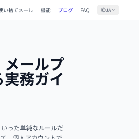
使い捨てメール
機能
ブログ
FAQ
JA
：メールプ
る実務ガイ
」といった単純なルールだ
して、個人アカウントで