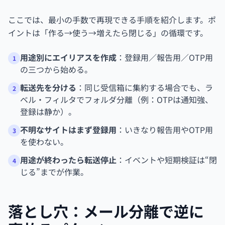
ここでは、最小の手数で再現できる手順を紹介します。ポ
イントは「作る→使う→増えたら閉じる」の循環です。
用途別にエイリアスを作成
：登録用／報告用／OTP用
1
の三つから始める。
転送先を分ける
：同じ受信箱に集約する場合でも、ラ
2
ベル・フィルタでフォルダ分離（例：OTPは通知強、
登録は静か）。
不明なサイトはまず登録用
：いきなり報告用やOTP用
3
を使わない。
用途が終わったら転送停止
：イベントや短期検証は“閉
4
じる”までが作業。
落とし穴：メール分離で逆に