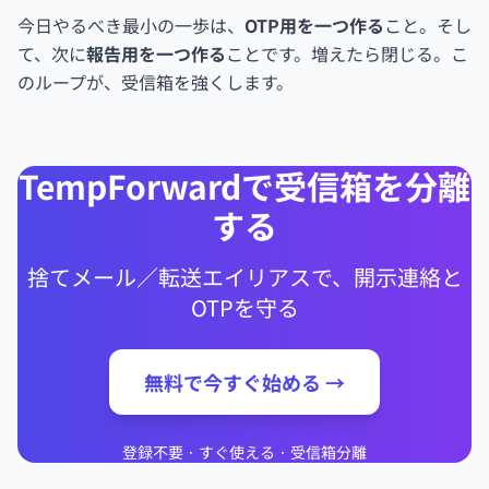
今日やるべき最小の一歩は、
OTP用を一つ作る
こと。そし
て、次に
報告用を一つ作る
ことです。増えたら閉じる。こ
のループが、受信箱を強くします。
TempForwardで受信箱を分離
する
捨てメール／転送エイリアスで、開示連絡と
OTPを守る
無料で今すぐ始める →
登録不要 · すぐ使える · 受信箱分離