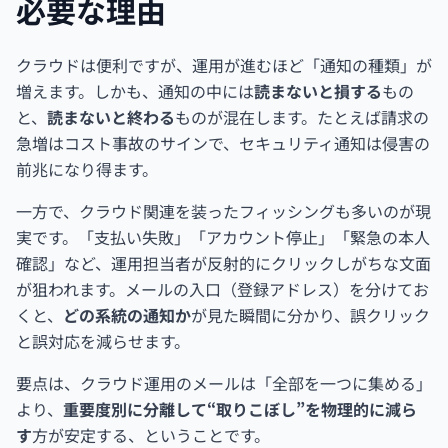
必要な理由
クラウドは便利ですが、運用が進むほど「通知の種類」が
増えます。しかも、通知の中には
読まないと損する
もの
と、
読まないと終わる
ものが混在します。たとえば請求の
急増はコスト事故のサインで、セキュリティ通知は侵害の
前兆になり得ます。
一方で、クラウド関連を装ったフィッシングも多いのが現
実です。「支払い失敗」「アカウント停止」「緊急の本人
確認」など、運用担当者が反射的にクリックしがちな文面
が狙われます。メールの入口（登録アドレス）を分けてお
くと、
どの系統の通知か
が見た瞬間に分かり、誤クリック
と誤対応を減らせます。
要点は、クラウド運用のメールは「全部を一つに集める」
より、
重要度別に分離して“取りこぼし”を物理的に減ら
す
方が安定する、ということです。