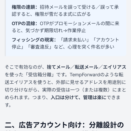
権限の連鎖：
招待メールを誤って受ける／誤って承
認すると、権限が雪だるま式に広がる
OTPの混線：
OTPがプロモーションメールの間に来
ると、気づかず期限切れ→作業停止
フィッシングの現実：
「請求未払い」「アカウント
停止」「審査違反」など、心理を突く件名が多い
そこで有効なのが、
捨てメール／転送メール／エイリアス
を使った「受信箱分離」です。TempForwardのような転
送エイリアスを使うと、外部に見せるアドレスを用途別に
切り分けながら、実際の受信は一つ（または複数）にまと
められます。つまり、
入口は分けて、管理は楽に
できま
す。
二、広告アカウント向け：分離設計の