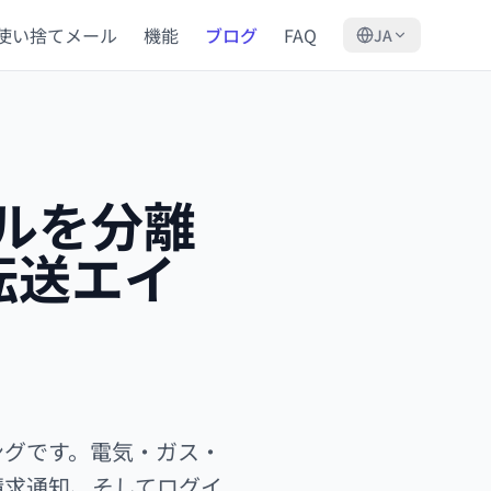
使い捨てメール
機能
ブログ
FAQ
JA
ルを分離
転送エイ
ングです。電気・ガス・
請求通知、そしてログイ