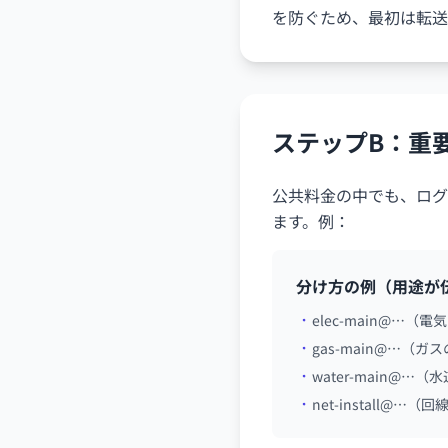
を防ぐため、最初は転送
ステップB：重
公共料金の中でも、ログ
ます。例：
分け方の例（用途が
elec-main@…（
gas-main@…（
water-main@…
net-install@