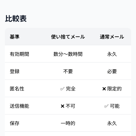
比較表
基準
使い捨てメール
通常メール
有効期間
数分〜数時間
永久
登録
不要
必要
匿名性
✅ 完全
❌ 限定的
送信機能
❌ 不可
✅ 可能
保存
一時的
永久