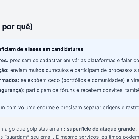
 por quê)
eficiam de aliases em candidaturas
res
: precisam se cadastrar em várias plataformas e falar c
ção
: enviam muitos currículos e participam de processos s
ormados
: se expõem cedo (portfólios e comunidades) e vir
egurança)
: participam de fóruns e recebem convites; tamb
dam com volume enorme e precisam separar origens e rastro
m algo que golpistas amam:
superfície de ataque grande
.
es “guardam” seu email. E mesmo serviços legítimos pode