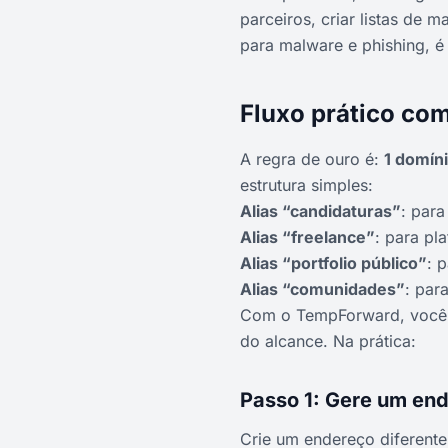
parceiros, criar listas de 
para malware e phishing, é 
Fluxo prático co
A regra de ouro é:
1 domíni
estrutura simples:
Alias “candidaturas”
: para
Alias “freelance”
: para pl
Alias “portfolio público”
: 
Alias “comunidades”
: par
Com o TempForward, você co
do alcance. Na prática:
Passo 1: Gere um en
Crie um endereço diferent