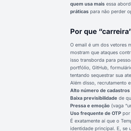
quem usa mais
essa abor
práticas
para não perder o
Por que “carreira
O email é um dos vetores m
mostram que ataques contr
isso transborda para pesso
portfólio, GitHub, formulár
tentando sequestrar sua at
Além disso, recrutamento e 
Alto número de cadastros
Baixa previsibilidade
de que
Pressa e emoção
(vaga “ur
Uso frequente de OTP
por 
É exatamente aí que o Temp
identidade principal. E, se