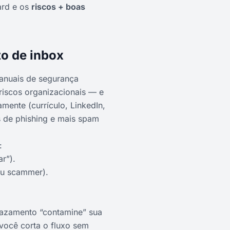
rd e os
riscos + boas
to de inbox
 anuais de segurança
riscos organizacionais — e
mente (currículo, LinkedIn,
as de phishing e mais spam
:
r”).
 ou scammer).
vazamento “contamine” sua
 você corta o fluxo sem