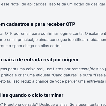
 esse “lote” de aplicações. Isso te dá um botão de desliga
 em cadastros e para receber OTP
r OTP por email para confirmar login e conta. O isolamen
r o email principal, e ainda consegue identificar rapidame
que o spam chega no alias certo).
a caixa de entrada real por origem
s para uma caixa real, use filtros por remetente/destino p
rática é criar uma etiqueta “Candidaturas” e outra “Freela
ireto lá. Isso reduz a chance de você perder uma entrevista
lias quando o ciclo terminar
? Projeto encerrado? Desligue o alias. Se alguém tentar reu