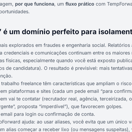
dagem,
por que funciona
, um
fluxo prático
com TempForwa
portunidades.
” é um domínio perfeito para isolamen
ais explorados em fraudes e engenharia social. Relatórios
a credenciais e comunicações continuam entre os maiores 
as físicas, especialmente quando você está exposto publica
ios de candidatura). O resultado é previsível: mais tentativ
enção.
trabalho freelance têm características que ampliam o risco
em plataformas e sites (cada um pede email “para confirma
m vai te contatar (recrutador real, agência, terceirizada,
gente”, proposta “imperdível”), que favorecem golpes.
email para login ou confirmação de conta.
Forward ajuda: ao usar aliases, você evita que um único 
 um alias começar a receber lixo (ou mensagens suspeitas),