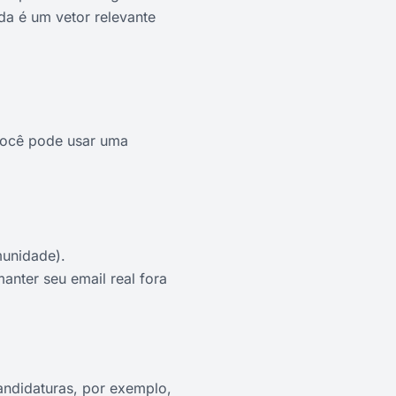
da é um vetor relevante
 você pode usar uma
munidade).
nter seu email real fora
andidaturas, por exemplo,