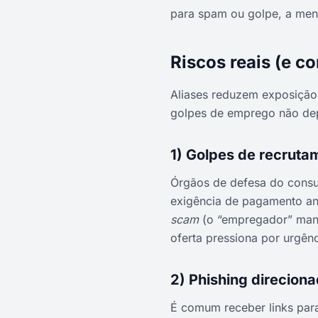
para spam ou golpe, a me
Riscos reais (e c
Aliases reduzem exposição,
golpes de emprego não dep
1) Golpes de recruta
Órgãos de defesa do consu
exigência de pagamento an
scam
(o “empregador” mand
oferta pressiona por urgên
2) Phishing direcion
É comum receber links para