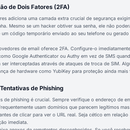
ção de Dois Fatores (2FA)
tores adiciona uma camada extra crucial de segurança exi
nha. Mesmo se um hacker obtiver sua senha, ele não poder
 um código temporário enviado ao seu telefone ou gerado 
rovedores de email oferece 2FA. Configure-o imediatamente
 como Google Authenticator ou Authy em vez de SMS quando
ser interceptadas através de ataques de troca de SIM. Al
nça de hardware como YubiKey para proteção ainda mais f
 Tentativas de Phishing
ls de phishing é crucial. Sempre verifique o endereço de e
requentemente usam domínios que parecem legítimos mas 
ntes de clicar para ver o URL real. Seja cético em relação
ção imediata.
baixe anexos de remetentes desconhecidos. Se você receb