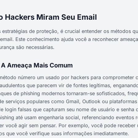
 Hackers Miram Seu Email
estratégias de proteção, é crucial entender os métodos q
email. Este conhecimento ajuda você a reconhecer ameaças
urança são necessárias.
g: A Ameaça Mais Comum
 método número um usado por hackers para comprometer co
audulentos que parecem vir de fontes legítimas, enganando
taques de phishing modernos tornaram-se sofisticados, fre
de serviços populares como Gmail, Outlook ou plataformas
e login falsas que capturam seu nome de usuário e senha 
hishing até usam engenharia social, referenciando eventos 
zer você agir sem pensar. Por exemplo, você pode receber
os que você verifique suas informações imediatamente.