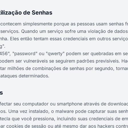
ilização de Senhas
 acontecem simplesmente porque as pessoas usam senhas fr
serviços. Quando um serviço sofre uma violação de dados
nha. Eles então tentam essas credenciais em outros servi
g".
56", "password" ou "qwerty" podem ser quebradas em s
odem ser vulneráveis se seguirem padrões previsíveis. H
ntar milhões de combinações de senhas por segundo, torna
a ataques determinados.
s
nfectar seu computador ou smartphone através de download
os. Uma vez instalado, o malware pode capturar suas senh
tecla que você pressiona, incluindo suas credenciais de e
ubar cookies de sessão ou até mesmo dar aos hackers contr