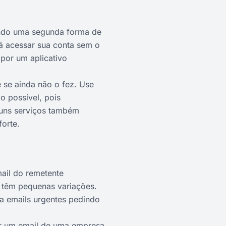
gindo uma segunda forma de
á acessar sua conta sem o
por um aplicativo
 se ainda não o fez. Use
 possível, pois
guns serviços também
orte.
mail do remetente
têm pequenas variações.
 a emails urgentes pedindo
er um email de uma empresa