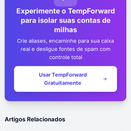
Experimente o TempForward
para isolar suas contas de
milhas
Crie aliases, encaminhe para sua caixa
real e desligue fontes de spam com
controle total
Usar TempForward
Gratuitamente
Artigos Relacionados